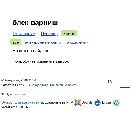
блек-варниш
Толкование
Перевод
Книги
все
электронные книги
аудиокниги
Ничего не найдено.
Попробуйте изменить запрос
© Академик, 2000-2026
18+
Обратная связь:
Техподдержка
,
Реклама на сайте
👣 Путешествия
Экспорт словарей на сайты
, сделанные на PHP,
Joomla,
Drupal,
WordPress, MODx.